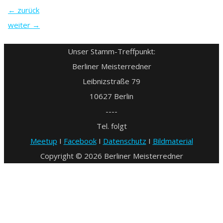
←
zurück
weiter
→
Unser Stamm-Treffpunkt:
Berliner Meisterredner
Leibnizstraße 79
10627 Berlin
----
Tel. folgt
Meetup
I
Facebook
I
Datenschutz
I
Bildmaterial
Copyright © 2026 Berliner Meisterredner