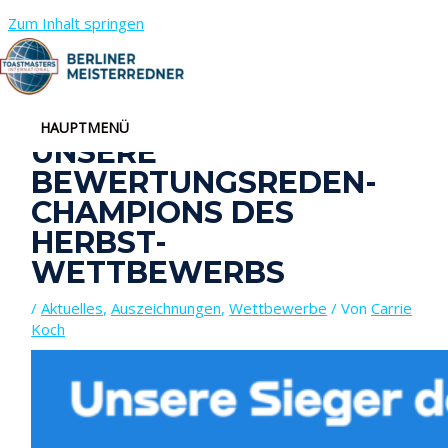
Zum Inhalt springen
DIE KUNST DER KRITIK:
HAUPTMENÜ
UNSERE
BEWERTUNGSREDEN-
CHAMPIONS DES
HERBST-
WETTBEWERBS
/
Aktuelles
,
Auszeichnungen
,
Wettbewerbe
/ Von
Carrie
Koch