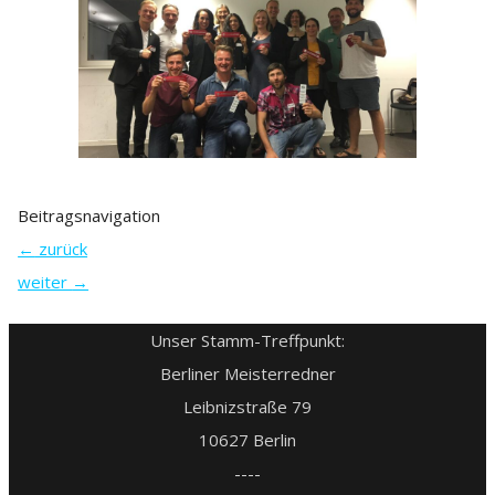
Beitragsnavigation
←
zurück
weiter
→
Unser Stamm-Treffpunkt:
Berliner Meisterredner
Leibnizstraße 79
10627 Berlin
----